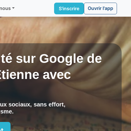
Ouvrir l'app
 nous
S'inscrire
lité sur Google de
Étienne
avec
ux sociaux, sans effort,
risme
.
t