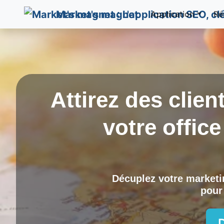
Market's magnet
Application
Ré
Attirez des clien
votre offic
Décuplez votre marketin
pour 