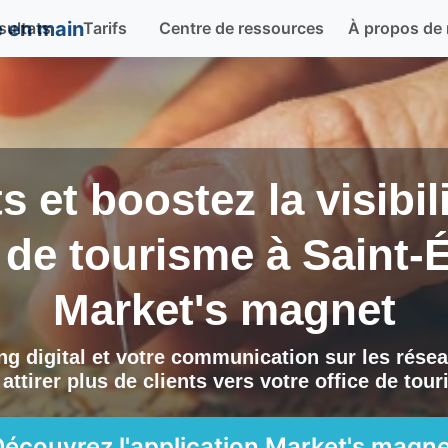
sultats
Tarifs
Centre de ressources
À propos de
ts et boostez la visibi
e de tourisme à
Saint-
Market's magnet
g digital et votre communication sur les résea
attirer plus de clients vers
votre office de tou
Découvrez l'application
Market's magne