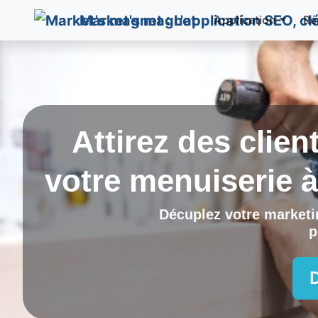
Market's magnet
Application
Ré
Attirez des clien
votre menuiserie 
Décuplez votre marketin
p