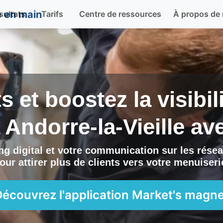
sultats
Tarifs
Centre de ressources
À propos de
ts et boostez la visibi
à
Andorre-la-Vieille
av
g digital et votre communication sur les résea
our attirer plus de clients vers
votre menuiseri
Découvrez l'application
Market's magne