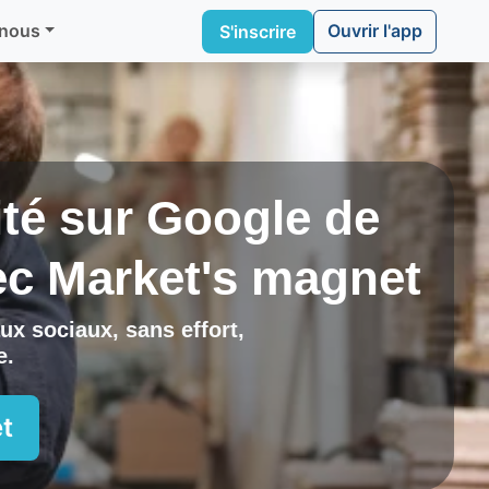
Ouvrir l'app
 nous
S'inscrire
lité sur Google de
ec
Market's magnet
ux sociaux, sans effort,
e
.
t