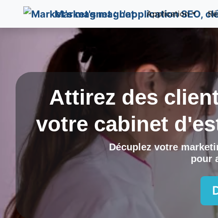
Market's magnet
Application
Ré
Attirez des clien
votre cabinet d'e
Décuplez votre marketin
pour a