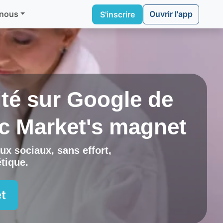
Ouvrir l'app
 nous
S'inscrire
lité sur Google de
ec
Market's magnet
ux sociaux, sans effort,
étique
.
t