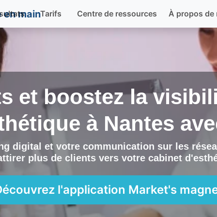
sultats
Tarifs
Centre de ressources
À propos de
ts et boostez la visibi
sthétique à
Nantes
av
g digital et votre communication sur les résea
ttirer plus de clients vers
votre cabinet d'esth
Découvrez l'application
Market's magne