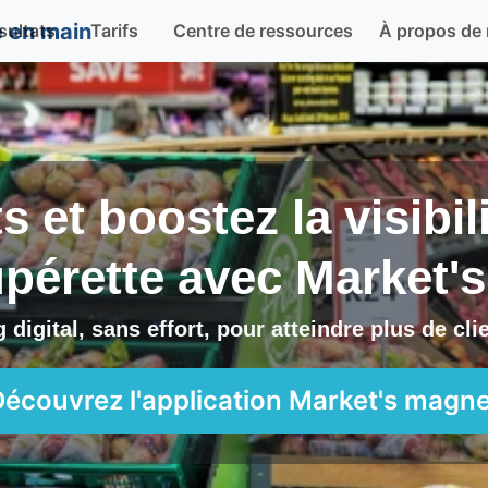
sultats
Tarifs
Centre de ressources
À propos de
ts et boostez la visibi
upérette avec
Market'
digital, sans effort, pour atteindre plus de cl
Découvrez l'application
Market's magne