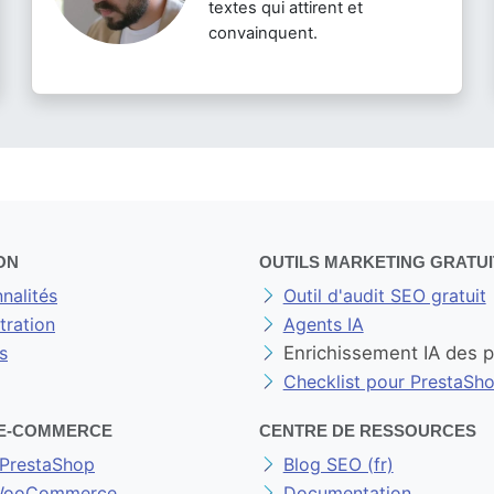
textes qui attirent et
convainquent.
ON
OUTILS MARKETING GRATUI
nalités
Outil d'audit SEO gratuit
ration
Agents IA
s
Enrichissement IA des 
Checklist pour PrestaSh
E-COMMERCE
CENTRE DE RESSOURCES
PrestaShop
Blog SEO (fr)
 WooCommerce
Documentation