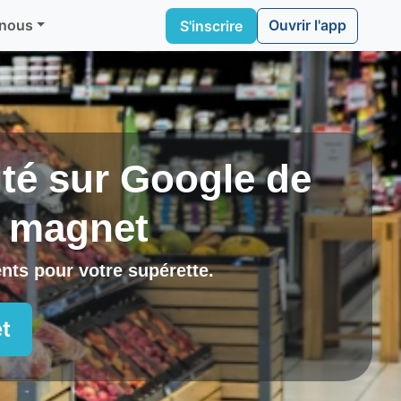
Ouvrir l'app
 nous
S'inscrire
lité sur Google de
s magnet
ients pour
votre supérette
.
t