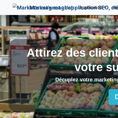
Market's magnet
Application
Ré
Attirez des clien
votre s
Décuplez votre marketing 