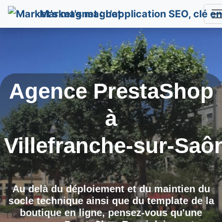
Market's magnet
Agence PrestaShop
à
Villefranche-sur-Saô
Au delà du déploiement et du maintien du
socle technique ainsi que du template de la
boutique en ligne, pensez-vous qu'une