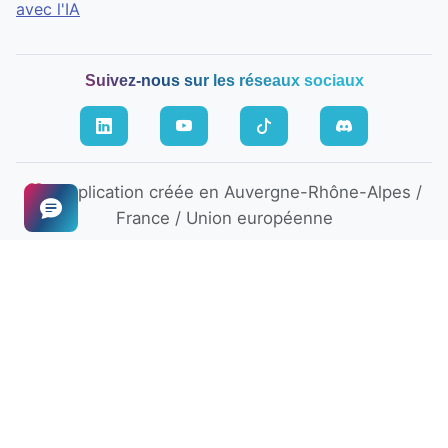
avec l'IA
Suivez-nous sur les réseaux sociaux
Application créée en Auvergne-Rhône-Alpes /
France / Union européenne
©
CCSIT 2026
-
Mentions légales
Plan du site
Market's magnet
: est une application en ligne qui
donne aux entreprises les moyens de vendre plus
et mieux
(attirez leads, prospects, clients)